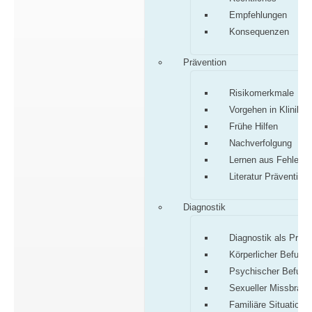
Empfehlungen
Konsequenzen
Prävention
Risikomerkmale
Vorgehen in Klinik/P
Frühe Hilfen
Nachverfolgung
Lernen aus Fehlern
Literatur Prävention
Diagnostik
Diagnostik als Proz
Körperlicher Befund
Psychischer Befund
Sexueller Missbrauc
Familiäre Situation