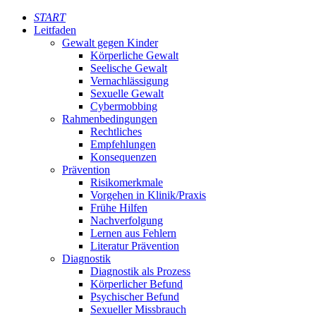
START
Leitfaden
Gewalt gegen Kinder
Körperliche Gewalt
Seelische Gewalt
Vernachlässigung
Sexuelle Gewalt
Cybermobbing
Rahmenbedingungen
Rechtliches
Empfehlungen
Konsequenzen
Prävention
Risikomerkmale
Vorgehen in Klinik/Praxis
Frühe Hilfen
Nachverfolgung
Lernen aus Fehlern
Literatur Prävention
Diagnostik
Diagnostik als Prozess
Körperlicher Befund
Psychischer Befund
Sexueller Missbrauch