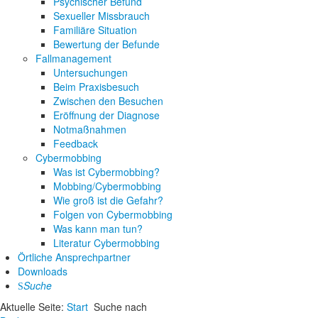
Psychischer Befund
Sexueller Missbrauch
Familiäre Situation
Bewertung der Befunde
Fallmanagement
Untersuchungen
Beim Praxisbesuch
Zwischen den Besuchen
Eröffnung der Diagnose
Notmaßnahmen
Feedback
Cybermobbing
Was ist Cybermobbing?
Mobbing/Cybermobbing
Wie groß ist die Gefahr?
Folgen von Cybermobbing
Was kann man tun?
Literatur Cybermobbing
Örtliche Ansprechpartner
Downloads
Suche
Aktuelle Seite:
Start
Suche nach