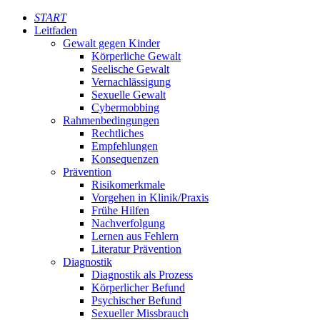
START
Leitfaden
Gewalt gegen Kinder
Körperliche Gewalt
Seelische Gewalt
Vernachlässigung
Sexuelle Gewalt
Cybermobbing
Rahmenbedingungen
Rechtliches
Empfehlungen
Konsequenzen
Prävention
Risikomerkmale
Vorgehen in Klinik/Praxis
Frühe Hilfen
Nachverfolgung
Lernen aus Fehlern
Literatur Prävention
Diagnostik
Diagnostik als Prozess
Körperlicher Befund
Psychischer Befund
Sexueller Missbrauch