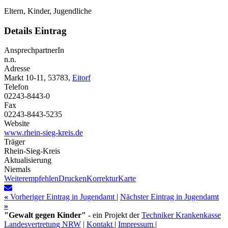
Eltern, Kinder, Jugendliche
Details Eintrag
AnsprechpartnerIn
n.n.
Adresse
Markt 10-11, 53783,
Eitorf
Telefon
02243-8443-0
Fax
02243-8443-5235
Website
www.rhein-sieg-kreis.de
Träger
Rhein-Sieg-Kreis
Aktualisierung
Niemals
Weiterempfehlen
Drucken
Korrektur
Karte
«
Vorheriger Eintrag in Jugendamt
|
Nächster Eintrag in Jugendamt
»
"Gewalt gegen Kinder"
- ein Projekt der
Techniker Krankenkasse
Landesvertretung NRW
|
Kontakt
|
Impressum
|