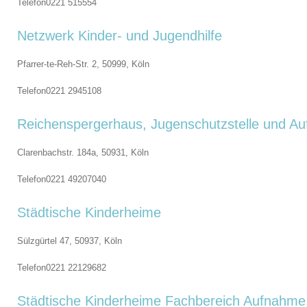
Telefon
0221 515554
Netzwerk Kinder- und Jugendhilfe
Pfarrer-te-Reh-Str. 2, 50999,
Köln
Telefon
0221 2945108
Reichenspergerhaus, Jugenschutzstelle und A
Clarenbachstr. 184a, 50931,
Köln
Telefon
0221 49207040
Städtische Kinderheime
Sülzgürtel 47, 50937,
Köln
Telefon
0221 22129682
Städtische Kinderheime Fachbereich Aufnahme,