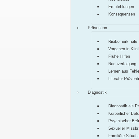
Empfehlungen
Konsequenzen
Prävention
Risikomerkmale
Vorgehen in Klini
Frühe Hilfen
Nachverfolgung
Lernen aus Fehle
Literatur Prävent
Diagnostik
Diagnostik als P
Körperlicher Bef
Psychischer Bef
Sexueller Missb
Familiäre Situati