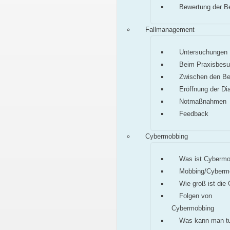
Bewertung der B
Fallmanagement
Untersuchungen
Beim Praxisbes
Zwischen den B
Eröffnung der Di
Notmaßnahmen
Feedback
Cybermobbing
Was ist Cybermo
Mobbing/Cyberm
Wie groß ist die
Folgen von
Cybermobbing
Was kann man t