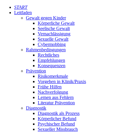
START
Leitfaden
Gewalt gegen Kinder
Körperliche Gewalt
Seelische Gewalt
Vernachlässigung
Sexuelle Gewalt
Cybermobbing
Rahmenbedingungen
Rechtliches
Empfehlungen
Konsequenzen
Prävention
Risikomerkmale
Vorgehen in Klinik/Praxis
Frühe Hilfen
Nachverfolgung
Lernen aus Fehlern
Literatur Prävention
Diagnostik
Diagnostik als Prozess
Körperlicher Befund
Psychischer Befund
Sexueller Missbrauch