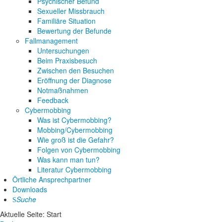
Psychischer Befund
Sexueller Missbrauch
Familiäre Situation
Bewertung der Befunde
Fallmanagement
Untersuchungen
Beim Praxisbesuch
Zwischen den Besuchen
Eröffnung der Diagnose
Notmaßnahmen
Feedback
Cybermobbing
Was ist Cybermobbing?
Mobbing/Cybermobbing
Wie groß ist die Gefahr?
Folgen von Cybermobbing
Was kann man tun?
Literatur Cybermobbing
Örtliche Ansprechpartner
Downloads
Suche
Aktuelle Seite:
Start