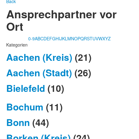
Back
Ansprechpartner vor
Ort
0-9
A
B
C
D
E
F
G
H
I
J
K
L
M
N
O
P
Q
R
S
T
U
V
W
X
Y
Z
Kategorien
Aachen (Kreis)
(21)
Aachen (Stadt)
(26)
Bielefeld
(10)
Bochum
(11)
Bonn
(44)
Borken (Kreis)
(24)